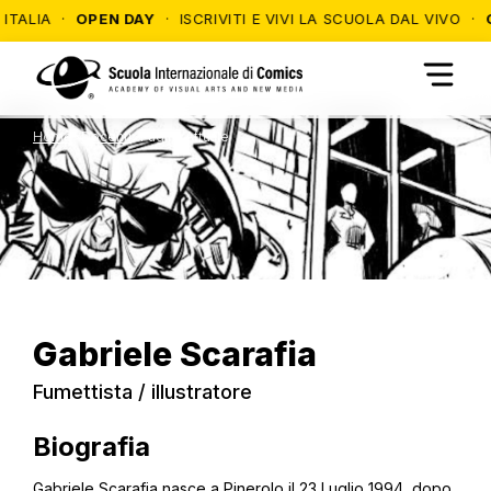
A ·
OPEN DAY
· ISCRIVITI E VIVI LA SCUOLA DAL VIVO ·
OPEN D
Home
>
Docenti
>
Pagina Attuale
Gabriele
Scarafia
Fumettista / illustratore
Biografia
Gabriele Scarafia nasce a Pinerolo il 23 Luglio 1994, dopo