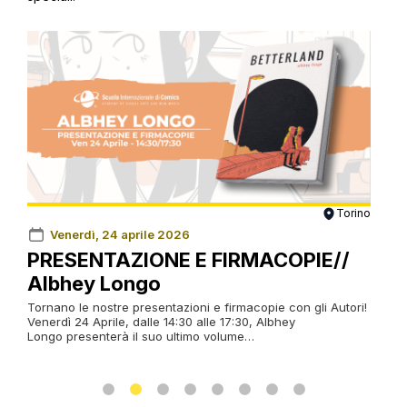
rino
Torino
Venerdì, 24 aprile 2026
6
PRESENTAZIONE E FIRMACOPIE//
MA
Albhey Longo
Ca
ro
ed
Tornano le nostre presentazioni e firmacopie con gli Autori!
Venerdì 24 Aprile, dalle 14:30 alle 17:30, Albhey
Il 21
Longo presenterà il suo ultimo volume…
18:0
suo 