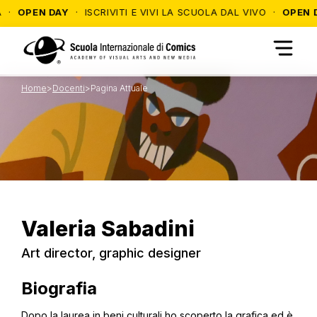
PEN DAY
· ISCRIVITI E VIVI LA SCUOLA DAL VIVO ·
OPEN DAY
· 
Home
>
Docenti
>
Pagina Attuale
Valeria
Sabadini
Art director, graphic designer
Biografia
Dopo la laurea in beni culturali ho scoperto la grafica ed è