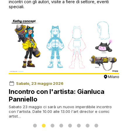
incontri con gli autori, visite a fiere di settore, eventi
speciali.
lano
Milano
Sabato, 16 maggio 2026
Workshop sulla linoleografia
Op
Un laboratorio intensivo di quattro ore dedicato alla
Saba
linoleografia guiderà i partecipanti alla scoperta della
Qual
stampa a rilievo, combinando introduzione…
Sara