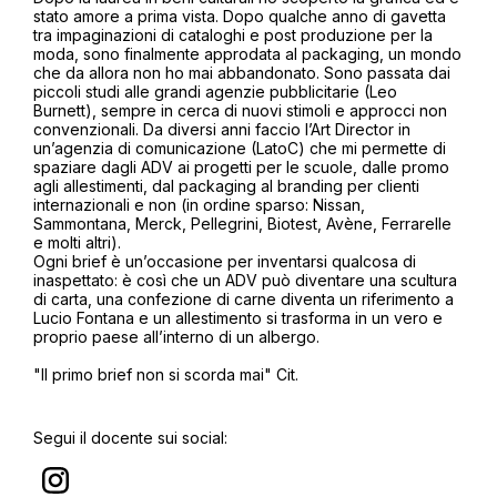
stato amore a prima vista. Dopo qualche anno di gavetta
tra impaginazioni di cataloghi e post produzione per la
moda, sono finalmente approdata al packaging, un mondo
che da allora non ho mai abbandonato. Sono passata dai
piccoli studi alle grandi agenzie pubblicitarie (Leo
Burnett), sempre in cerca di nuovi stimoli e approcci non
convenzionali. Da diversi anni faccio l’Art Director in
un’agenzia di comunicazione (LatoC) che mi permette di
spaziare dagli ADV ai progetti per le scuole, dalle promo
agli allestimenti, dal packaging al branding per clienti
internazionali e non (in ordine sparso: Nissan,
Sammontana, Merck, Pellegrini, Biotest, Avène, Ferrarelle
e molti altri).
Ogni brief è un’occasione per inventarsi qualcosa di
inaspettato: è così che un ADV può diventare una scultura
di carta, una confezione di carne diventa un riferimento a
Lucio Fontana e un allestimento si trasforma in un vero e
proprio paese all’interno di un albergo.
"Il primo brief non si scorda mai" Cit.
Segui il docente sui social: