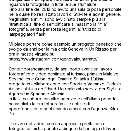
riguarda la fotografia in tutte le sue sfumature.
Fino alla fine del 2012 ho avuto una sala di posa personale
nella quale ho realizzato lavori di Still-life e adv in genere.
Negli ultimi anni mi sono avvicinato sempre più alla
ritrattistica al fine di semplificare al massimo la “mia”
fotografia, senza per forza legarmi all'utilizzo di
lampeggiatori flash.
Mi piace portare come esempio un progetto benefico che
svolgo da anni per la mia città: Genova In Un Ritratto per
ora in mostra virtuale su
https://www.instagram.com/genovainunritratto/
Contemporaneamente, da anni porto avanti un lavoro
fotografico e video destinato al turismo, prima in Maldive,
Seychelles e Cuba, oggi Oman e Srilanka. L’ultimo
progetto in collaborazione con Sporting Vacanze, Turkish
Airlines, Alitalia ed Ethiad. Ho realizzato servizi per Stylist e
Agenzie in Spagna e Albania.
In Italia collaboro con altre agenzie e nell’ultimo periodo
ho ampliato la mia fotografia alle notizie di
approfondimento pubblicando articoli con l’agenzia Kika
Press.
L’utilizzo del video, con un approccio prettamente
fotografico, mi ha portato a dirigere la tipologia di lavori