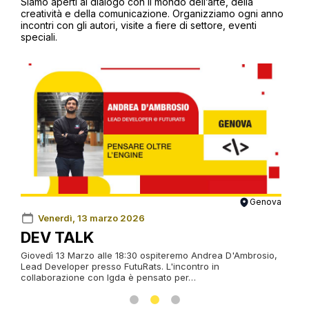
Siamo aperti al dialogo con il mondo dell’arte, della
creatività e della comunicazione. Organizziamo ogni anno
incontri con gli autori, visite a fiere di settore, eventi
speciali.
ova
Genova
News
GLOBAL GAME JAM
OP
io,
Una maratona creativa di 48 ore dal 30 gennaio al 1
Saba
febbraio per dare vita a videogiochi, giochi da tavolo…
inost
cors